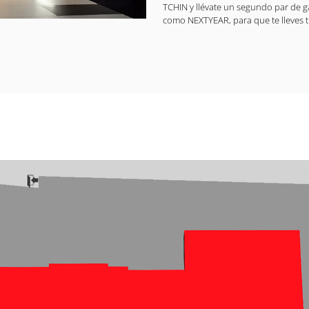
TCHIN y llévate un segundo par de 
como NEXTYEAR, para que te lleves t