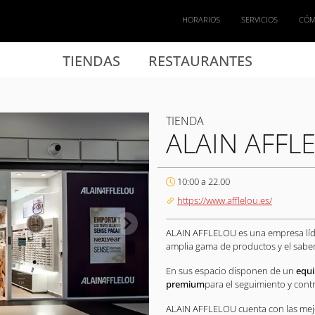
HORARIOS
SERVICIOS
CÓM
TIENDAS
RESTAURANTES
TIENDA
ALAIN AFFL
10:00 a 22.00
https://www.afflelou.es/
ALAIN AFFLELOU es una empresa líder
amplia gama de productos y el saber
En sus espacio disponen de un
equi
premium
para el seguimiento y contr
ALAIN AFFLELOU cuenta con las mejor