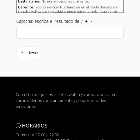
Destinatarios:
No existen cesiones a terceros.
Derechos:
Podrás ejercitar tus derechos en el modo descrito en
nuestra Política de Privacidad o presentar una reclamación ante
una autoridad de control.
Captcha: escribe el resultado de 7
7
Enviar
Con el fin de que los clientes visiten y vuelvan, buscamos
sorprenderlos constantemente y proporcionarles
emociones.
HORARIOS
Comercial: 10:00 a 22.00