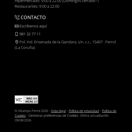
Hipermercado: 9:00 a 22:00 (Domingos cerrado*)
Restaurantes: 9:00 a 22:00
CONTACTO
Escríbenos aquí
981 32 77 11
Pol. Ind. Ensenada de la Gandara, s/n, c.c., 15407 - Ferrol
(La Coruña)
© Alcampo Ferrol 2026 -
Aviso legal
-
Política de privacidad
-
Política de
Cookies
-
Gestionar preferencias de Cookies
. Última actualización
09/08/2026