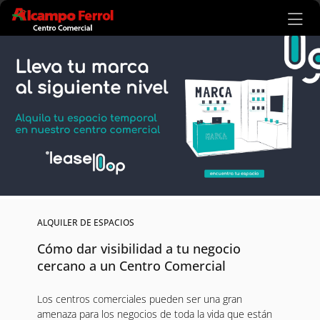
Ir al contenido principal
ALQUILER DE ESPACIOS
Cómo dar visibilidad a tu negocio
cercano a un Centro Comercial
Los centros comerciales pueden ser una gran
amenaza para los negocios de toda la vida que están