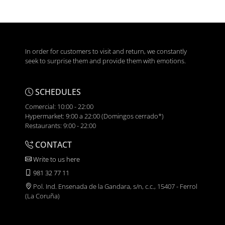
In order for customers to visit and return, we constantly
seek to surprise them and provide them with emotions.
SCHEDULES
Comercial: 10:00 - 22:00
Hypermarket: 9:00 a 22:00 (Domingos cerrado*)
Restaurants: 9:00 - 22:00
CONTACT
Write to us here
981 32 77 11
Pol. Ind. Ensenada de la Gandara, s/n, c.c., 15407 - Ferrol
(La Coruña)