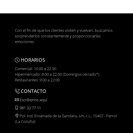
Con el fin de que los clientes visiten y vuelvan, buscamos
sorprenderlos constantemente y proporcionarles
emociones.
HORARIOS
Comercial: 10:00 a 22.00
Hipermercado: 9:00 a 22:00 (Domingos cerrado*)
Restaurantes: 9:00 a 22:00
CONTACTO
Escríbenos aquí
981 32 77 11
Pol. Ind. Ensenada de la Gandara, s/n, c.c., 15407 - Ferrol
(La Coruña)