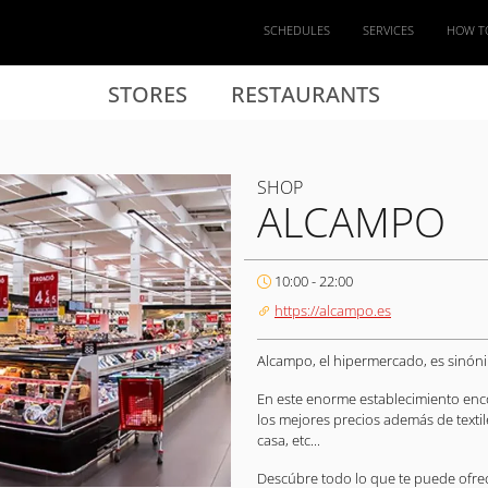
SCHEDULES
SERVICES
HOW T
STORES
RESTAURANTS
SHOP
ALCAMPO
10:00 - 22:00
https://alcampo.es
Alcampo, el hipermercado, es sinónim
En este enorme establecimiento enco
los mejores precios además de texti
casa, etc...
Descúbre todo lo que te puede ofre