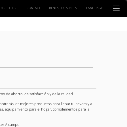
O GET THERE
CONTACT
RENTAL OF SPACES
LANGUAGES
o de ahorro, de satisfacción y de la calidad.
ntrarás los mejores productos para llenar tu nevera y a
les, equipamiento para el hogar, complementos para la
cer Alcampo.